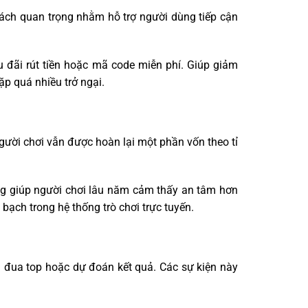
sách quan trọng nhằm hỗ trợ người dùng tiếp cận
u đãi rút tiền hoặc mã code miễn phí. Giúp giảm
ặp quá nhiều trở ngại.
người chơi vẫn được hoàn lại một phần vốn theo tỉ
ng giúp người chơi lâu năm cảm thấy an tâm hơn
bạch trong hệ thống trò chơi trực tuyến.
ện đua top hoặc dự đoán kết quả. Các sự kiện này