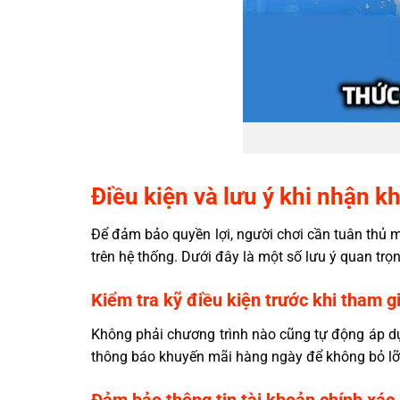
Điều kiện và lưu ý khi nhận 
Để đảm bảo quyền lợi, người chơi cần tuân thủ 
trên hệ thống. Dưới đây là một số lưu ý quan tr
Kiểm tra kỹ điều kiện trước khi tham g
Không phải chương trình nào cũng tự động áp dụ
thông báo khuyến mãi hàng ngày để không bỏ lỡ 
Đảm bảo thông tin tài khoản chính xác