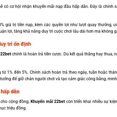
 sẽ có cơ hội nhận khuyến mãi nạp đầu hấp dẫn. Đây là chính 
% giá trị tiền nạp, kèm các quyền lợi như lượt quay thưởng, ư
ận lợi, tăng khả năng duy trì cuộc chơi lâu dài hơn mà không g
uy trì ổn định
 22bet
chính là hoàn trả tiền cược. Dù kết quả thắng hay thua, 
g từ 1% đến 5%. Chính sách hoàn trả theo ngày, tuần hoặc thá
ý tưởng để giữ chân người chơi và tạo cảm giác công bằng, minh 
 hấp dẫn
g cho cộng đồng,
Khuyến mãi 22bet
còn triển khai nhiều sự ki
hục triệu đồng.