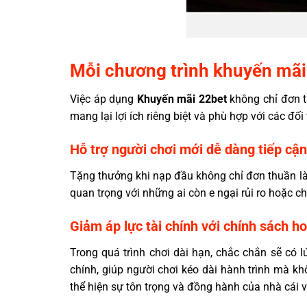
Mỗi chương trình khuyến mãi 
Việc áp dụng
Khuyến mãi 22bet
không chỉ đơn th
mang lại lợi ích riêng biệt và phù hợp với các đối
Hỗ trợ người chơi mới dễ dàng tiếp cận
Tặng thưởng khi nạp đầu không chỉ đơn thuần là 
quan trọng với những ai còn e ngại rủi ro hoặc c
Giảm áp lực tài chính với chính sách ho
Trong quá trình chơi dài hạn, chắc chắn sẽ có 
chính, giúp người chơi kéo dài hành trình mà kh
thể hiện sự tôn trọng và đồng hành của nhà cái 