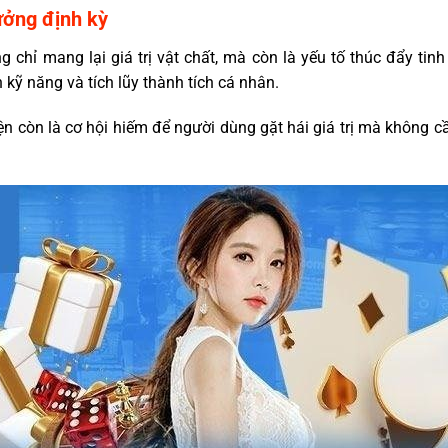
ưởng định kỳ
chỉ mang lại giá trị vật chất, mà còn là yếu tố thúc đẩy tinh
kỹ năng và tích lũy thành tích cá nhân.
 còn là cơ hội hiếm để người dùng gặt hái giá trị mà không cần