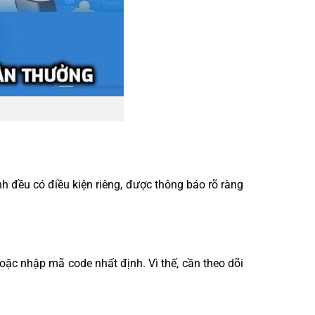
nh đều có điều kiện riêng, được thông báo rõ ràng
ặc nhập mã code nhất định. Vì thế, cần theo dõi