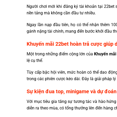
Người chơi mới khi đăng ký tài khoản tại 22bet
nền tảng mà không cần đầu tư nhiều.
Ngay lần nạp đầu tiên, họ có thể nhận thêm 100
gánh nặng tài chính, mang đến bước khởi đầu thu
Khuyến mãi 22bet hoàn trả cược giúp d
Một trong những điểm cộng lớn của
Khuyến mãi
lệ cụ thể.
Tùy cấp bậc hội viên, mức hoàn có thể dao độn
trong các phiên cược kéo dài. Đây là giải pháp l
Sự kiện đua top, minigame và dự đoán
Với mục tiêu gia tăng sự tương tác và hào hứn
diễn ra theo mùa, có tổng thưởng lên đến hàng c