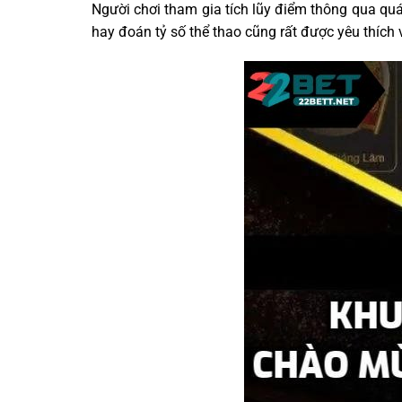
Người chơi tham gia tích lũy điểm thông qua quá
hay đoán tỷ số thể thao cũng rất được yêu thích v